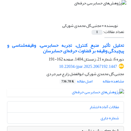
نویسنده =
مجتبی گل محمدی شورکی
تعداد مقالات:
1
تحلیل تأثیر منبع کنترل، تجربه حسابرسی، وظیفه‌شناسی و
پیچیدگی وظیفه بر قضاوت حرفه‌ای حسابرسان
دوره 6، شماره 21، زمستان 1404، صفحه
162-191
10.22034/jpar.2025.2067192.1447
مجتبی گل محمدی شورکی، ابوالفضل زارع مهرجردی
مشاهده مقاله
اصل مقاله
736.78 K
مقالات آماده انتشار
شماره جاری
شماره‌های پیشین نشریه