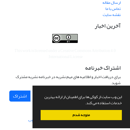
ارسال مقاله
تماس با ما
نقشه سایت
آخرین اخبار
This work is licensed under a
Creative Commons Attribution 4.0
.
International License
اشتراک خبرنامه
برای دریافت اخبار و اطلاعیه های مهم نشریه در خبرنامه نشریه مشترک
شوید.
اشتراک
این وب سایت از کوکی ها برای اطمینان از ارائه بهترین
خدمات استفاده می کند.
متوجه شدم
سامانه مدیریت نشریات علمی.
طراحی و پیاده سازی از
سیناوب