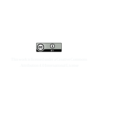
This work is licensed under a
Creative Commons
.
Attribution 4.0 International License