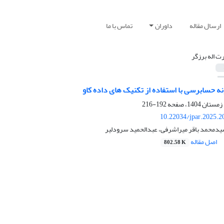
ارسال مقاله
داوران
تماس با ما
ت اله برزگر
ه حسابرسی با استفاده از تکنیک های داده کاو
192-216
10.22034/jpar.2025.2
سیدمحمد باقر میراشرفی، عبدالحمید سرودلیر
اصل مقاله
802.58 K