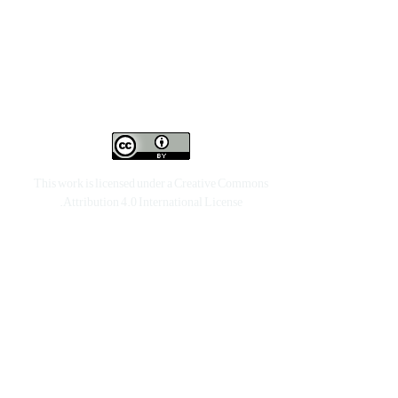
This work is licensed under a
Creative Commons
.
Attribution 4.0 International License