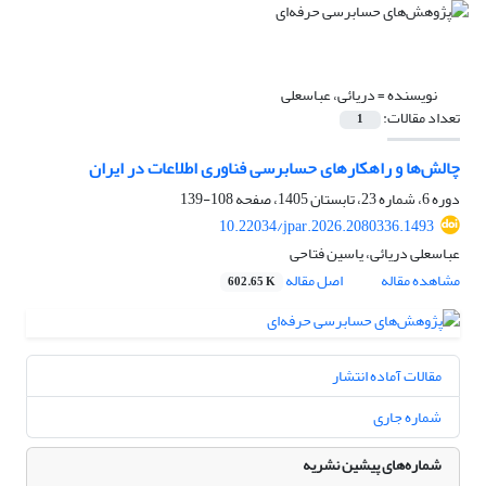
نویسنده =
دریائی، عباسعلی
تعداد مقالات:
1
چالش‌ها و راهکارهای حسابرسی فناوری اطلاعات در ایران
دوره 6، شماره 23، تابستان 1405، صفحه
108-139
10.22034/jpar.2026.2080336.1493
عباسعلی دریائی، یاسین فتاحی
مشاهده مقاله
اصل مقاله
602.65 K
مقالات آماده انتشار
شماره جاری
شماره‌های پیشین نشریه