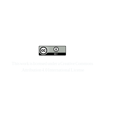
This work is licensed under a
Creative Commons
.
Attribution 4.0 International License