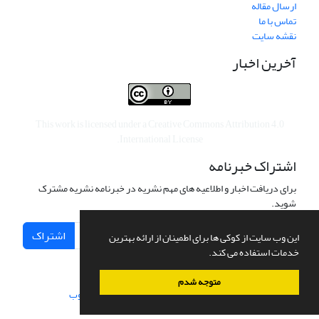
ارسال مقاله
تماس با ما
نقشه سایت
آخرین اخبار
This work is licensed under a
Creative Commons Attribution 4.0
.
International License
اشتراک خبرنامه
برای دریافت اخبار و اطلاعیه های مهم نشریه در خبرنامه نشریه مشترک
شوید.
اشتراک
این وب سایت از کوکی ها برای اطمینان از ارائه بهترین
خدمات استفاده می کند.
متوجه شدم
سامانه مدیریت نشریات علمی.
طراحی و پیاده سازی از
سیناوب