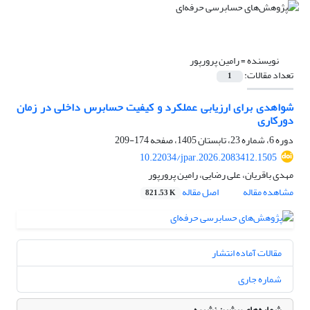
نویسنده =
رامین پرورپور
تعداد مقالات:
1
شواهدی برای ارزیابی عملکرد و کیفیت حسابرس داخلی در زمان
دورکاری
دوره 6، شماره 23، تابستان 1405، صفحه
174-209
10.22034/jpar.2026.2083412.1505
مهدی باقریان، علی رضایی، رامین پرورپور
مشاهده مقاله
اصل مقاله
821.53 K
مقالات آماده انتشار
شماره جاری
شماره‌های پیشین نشریه