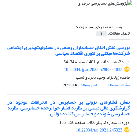
نویسنده =
بخردی نسب، وحید
تعداد مقالات:
2
بررسی نقش اخلاق حسابداران رسمی در مسئولیت‌پذیری اجتماعی
شرکت‌ها مبتنی بر تئوری اقتصاد سیاسی
دوره 2، شماره 6، بهار 1401، صفحه
34-54
10.22034/jpar.2022.529850.1033
فاطمه ژولانژاد، وحید بخردی نسب
مشاهده مقاله
اصل مقاله
975.67 K
نقش فشارهای نزولی بر حسابرس در انحرافات موجود در
گزارشگری مالی مبتنی بر نظریه فشار حق‌الزحمه حسابرسی، نظریه
حسابرسی شونده و حسابرسی کننده دولتی
دوره 1، شماره 2، بهار 1400، صفحه
156-185
10.22034/arj.2021.245323