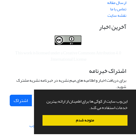
ارسال مقاله
تماس با ما
نقشه سایت
آخرین اخبار
This work is licensed under a
Creative Commons Attribution 4.0
.
International License
اشتراک خبرنامه
برای دریافت اخبار و اطلاعیه های مهم نشریه در خبرنامه نشریه مشترک
شوید.
اشتراک
این وب سایت از کوکی ها برای اطمینان از ارائه بهترین
خدمات استفاده می کند.
متوجه شدم
سامانه مدیریت نشریات علمی.
طراحی و پیاده سازی از
سیناوب