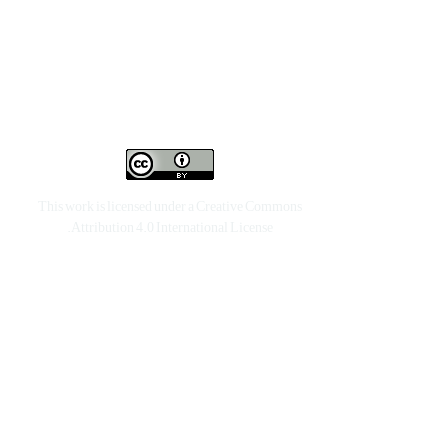
This work is licensed under a
Creative Commons
.
Attribution 4.0 International License