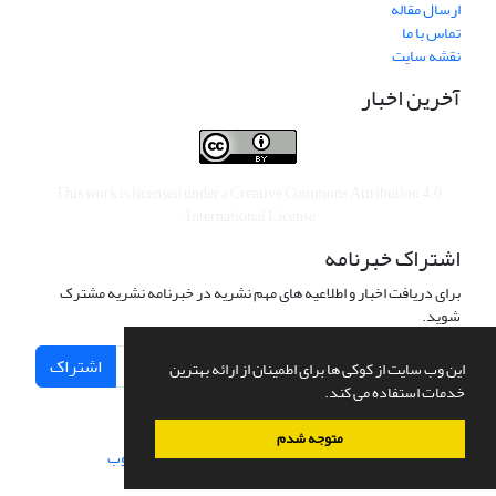
ارسال مقاله
تماس با ما
نقشه سایت
آخرین اخبار
This work is licensed under a
Creative Commons Attribution 4.0
.
International License
اشتراک خبرنامه
برای دریافت اخبار و اطلاعیه های مهم نشریه در خبرنامه نشریه مشترک
شوید.
اشتراک
این وب سایت از کوکی ها برای اطمینان از ارائه بهترین
خدمات استفاده می کند.
متوجه شدم
سامانه مدیریت نشریات علمی.
طراحی و پیاده سازی از
سیناوب