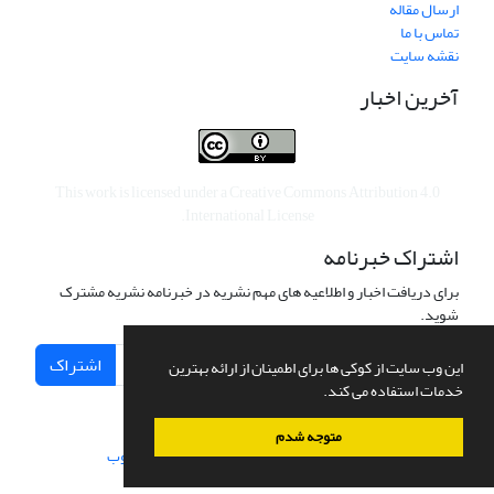
ارسال مقاله
تماس با ما
نقشه سایت
آخرین اخبار
This work is licensed under a
Creative Commons Attribution 4.0
.
International License
اشتراک خبرنامه
برای دریافت اخبار و اطلاعیه های مهم نشریه در خبرنامه نشریه مشترک
شوید.
اشتراک
این وب سایت از کوکی ها برای اطمینان از ارائه بهترین
خدمات استفاده می کند.
متوجه شدم
سامانه مدیریت نشریات علمی.
طراحی و پیاده سازی از
سیناوب