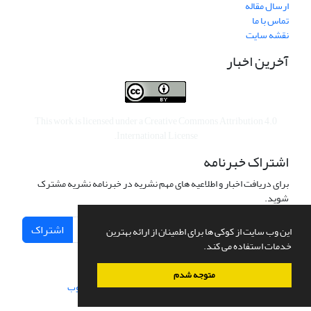
ارسال مقاله
تماس با ما
نقشه سایت
آخرین اخبار
This work is licensed under a
Creative Commons Attribution 4.0
.
International License
اشتراک خبرنامه
برای دریافت اخبار و اطلاعیه های مهم نشریه در خبرنامه نشریه مشترک
شوید.
اشتراک
این وب سایت از کوکی ها برای اطمینان از ارائه بهترین
خدمات استفاده می کند.
متوجه شدم
سامانه مدیریت نشریات علمی.
طراحی و پیاده سازی از
سیناوب