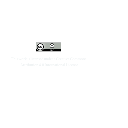
This work is licensed under a
Creative Commons
.
Attribution 4.0 International License