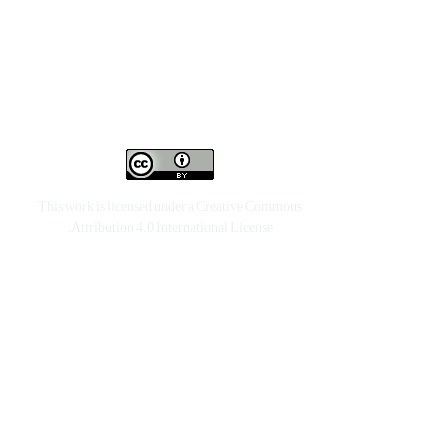
This work is licensed under a
Creative Commons
.
Attribution 4.0 International License