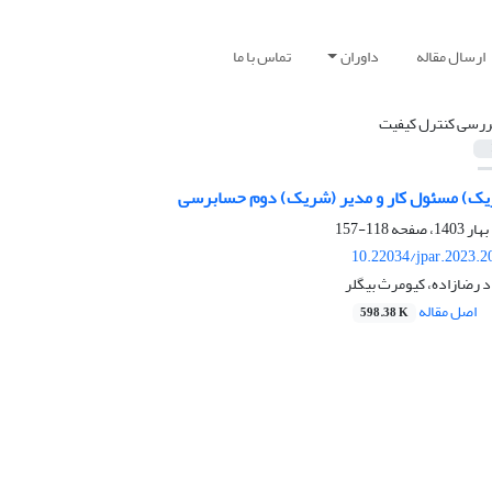
ارسال مقاله
داوران
تماس با ما
ررسی کنترل کیفیت
یک) مسئول کار و مدیر (شریک) دوم حسابرسی
118-157
10.22034/jpar.2023.2
د رضازاده، کیومرث بیگلر
اصل مقاله
598.38 K