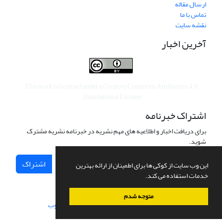
ارسال مقاله
تماس با ما
نقشه سایت
آخرین اخبار
This work is licensed under a
Creative Commons Attribution 4.0
.
International License
اشتراک خبرنامه
برای دریافت اخبار و اطلاعیه های مهم نشریه در خبرنامه نشریه مشترک
شوید.
اشتراک
این وب سایت از کوکی ها برای اطمینان از ارائه بهترین
خدمات استفاده می کند.
متوجه شدم
سامانه مدیریت نشریات علمی.
طراحی و پیاده سازی از
سیناوب