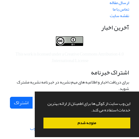
ارسال مقاله
تماس با ما
نقشه سایت
آخرین اخبار
This work is licensed under a
Creative Commons Attribution 4.0
.
International License
اشتراک خبرنامه
برای دریافت اخبار و اطلاعیه های مهم نشریه در خبرنامه نشریه مشترک
شوید.
اشتراک
این وب سایت از کوکی ها برای اطمینان از ارائه بهترین
خدمات استفاده می کند.
متوجه شدم
سامانه مدیریت نشریات علمی.
طراحی و پیاده سازی از
سیناوب