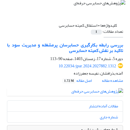
کلیدواژه‌ها =
استقلال کمیته حسابرسی
تعداد مقالات:
1
بررسی رابطه بکارگیری حسابرسان پرمشغله و مدیریت سود با
تاکید بر نقش کمیته حسابرسی
دوره 5، شماره 17، زمستان 1403، صفحه
90-113
10.22034/jpar.2024.2027882.1312
آمنه بذرافشان، نفیسه جعفرزاده
مشاهده مقاله
اصل مقاله
1.72 M
مقالات آماده انتشار
شماره جاری
شماره‌های پیشین نشریه