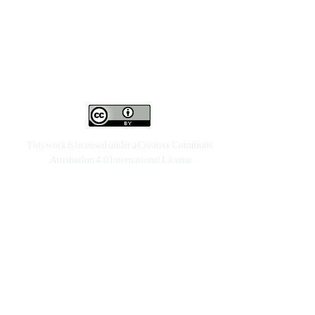
This work is licensed under a
Creative Commons
.
Attribution 4.0 International License