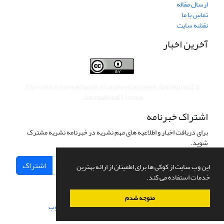
ارسال مقاله
تماس با ما
نقشه سایت
آخرین اخبار
This work is licensed under a
Creative Commons Attribution 4.0
.
International License
اشتراک خبرنامه
برای دریافت اخبار و اطلاعیه های مهم نشریه در خبرنامه نشریه مشترک
شوید.
اشتراک
این وب سایت از کوکی ها برای اطمینان از ارائه بهترین
خدمات استفاده می کند.
متوجه شدم
سامانه مدیریت نشریات علمی.
طراحی و پیاده سازی از
سیناوب