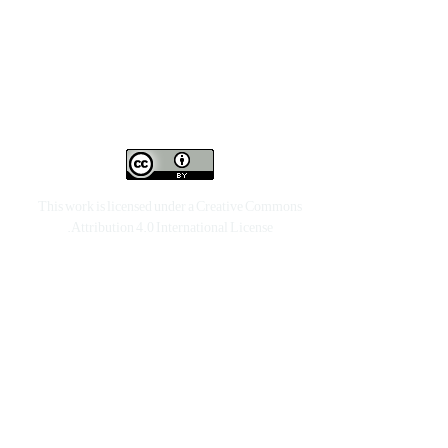
This work is licensed under a
Creative Commons
.
Attribution 4.0 International License