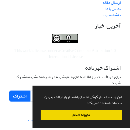
ارسال مقاله
تماس با ما
نقشه سایت
آخرین اخبار
This work is licensed under a
Creative Commons Attribution 4.0
.
International License
اشتراک خبرنامه
برای دریافت اخبار و اطلاعیه های مهم نشریه در خبرنامه نشریه مشترک
شوید.
اشتراک
این وب سایت از کوکی ها برای اطمینان از ارائه بهترین
خدمات استفاده می کند.
متوجه شدم
سامانه مدیریت نشریات علمی.
طراحی و پیاده سازی از
سیناوب