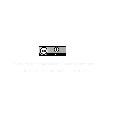
This work is licensed under a
Creative Commons
.
Attribution 4.0 International License