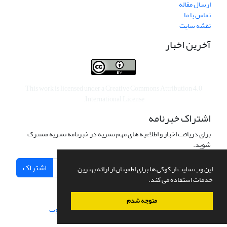
ارسال مقاله
تماس با ما
نقشه سایت
آخرین اخبار
This work is licensed under a
Creative Commons Attribution 4.0
.
International License
اشتراک خبرنامه
برای دریافت اخبار و اطلاعیه های مهم نشریه در خبرنامه نشریه مشترک
شوید.
اشتراک
این وب سایت از کوکی ها برای اطمینان از ارائه بهترین
خدمات استفاده می کند.
متوجه شدم
سامانه مدیریت نشریات علمی.
طراحی و پیاده سازی از
سیناوب