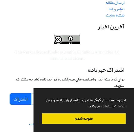
ارسال مقاله
تماس با ما
نقشه سایت
آخرین اخبار
This work is licensed under a
Creative Commons Attribution 4.0
.
International License
اشتراک خبرنامه
برای دریافت اخبار و اطلاعیه های مهم نشریه در خبرنامه نشریه مشترک
شوید.
اشتراک
این وب سایت از کوکی ها برای اطمینان از ارائه بهترین
خدمات استفاده می کند.
متوجه شدم
سامانه مدیریت نشریات علمی.
طراحی و پیاده سازی از
سیناوب