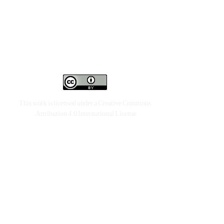
This work is licensed under a
Creative Commons
.
Attribution 4.0 International License