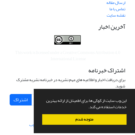
ارسال مقاله
تماس با ما
نقشه سایت
آخرین اخبار
This work is licensed under a
Creative Commons Attribution 4.0
.
International License
اشتراک خبرنامه
برای دریافت اخبار و اطلاعیه های مهم نشریه در خبرنامه نشریه مشترک
شوید.
اشتراک
این وب سایت از کوکی ها برای اطمینان از ارائه بهترین
خدمات استفاده می کند.
متوجه شدم
سامانه مدیریت نشریات علمی.
طراحی و پیاده سازی از
سیناوب