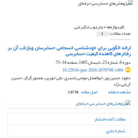
کلیدواژه‌ها =
چارچوب‌ انگیزشی
تعداد مقالات:
1
ارائه الگویی برای خودشناسی انسجامی حسابرسان وبازتاب آن بر
رفتارهای کاهنده کیفیت حسابرسی
دوره 6، شماره 23، تابستان 1405، صفحه
34-75
10.22034/jpar.2026.2078700.1484
داوود حسین پور، ابوالفضل مومنی یانسری، علی خوزین، منصور گرکز، حسین
آریایی نژاد
مشاهده مقاله
اصل مقاله
1.07 M
مقالات آماده انتشار
شماره جاری