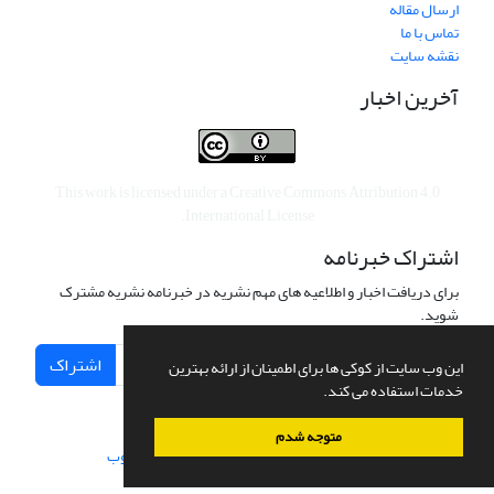
ارسال مقاله
تماس با ما
نقشه سایت
آخرین اخبار
This work is licensed under a
Creative Commons Attribution 4.0
.
International License
اشتراک خبرنامه
برای دریافت اخبار و اطلاعیه های مهم نشریه در خبرنامه نشریه مشترک
شوید.
اشتراک
این وب سایت از کوکی ها برای اطمینان از ارائه بهترین
خدمات استفاده می کند.
متوجه شدم
سامانه مدیریت نشریات علمی.
طراحی و پیاده سازی از
سیناوب