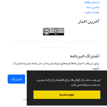
ارسال مقاله
تماس با ما
نقشه سایت
آخرین اخبار
This work is licensed under a
Creative Commons Attribution 4.0
.
International License
اشتراک خبرنامه
برای دریافت اخبار و اطلاعیه های مهم نشریه در خبرنامه نشریه مشترک
شوید.
اشتراک
این وب سایت از کوکی ها برای اطمینان از ارائه بهترین
خدمات استفاده می کند.
متوجه شدم
سامانه مدیریت نشریات علمی.
طراحی و پیاده سازی از
سیناوب