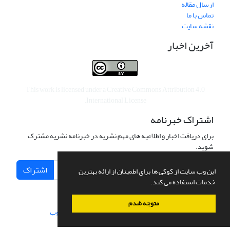
ارسال مقاله
تماس با ما
نقشه سایت
آخرین اخبار
This work is licensed under a
Creative Commons Attribution 4.0
.
International License
اشتراک خبرنامه
برای دریافت اخبار و اطلاعیه های مهم نشریه در خبرنامه نشریه مشترک
شوید.
اشتراک
این وب سایت از کوکی ها برای اطمینان از ارائه بهترین
خدمات استفاده می کند.
متوجه شدم
سامانه مدیریت نشریات علمی.
طراحی و پیاده سازی از
سیناوب