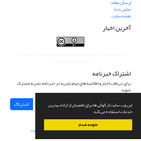
ارسال مقاله
تماس با ما
نقشه سایت
آخرین اخبار
This work is licensed under a
Creative Commons Attribution 4.0
.
International License
اشتراک خبرنامه
برای دریافت اخبار و اطلاعیه های مهم نشریه در خبرنامه نشریه مشترک
شوید.
اشتراک
این وب سایت از کوکی ها برای اطمینان از ارائه بهترین
خدمات استفاده می کند.
متوجه شدم
سامانه مدیریت نشریات علمی.
طراحی و پیاده سازی از
سیناوب