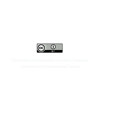
This work is licensed under a
Creative Commons
.
Attribution 4.0 International License