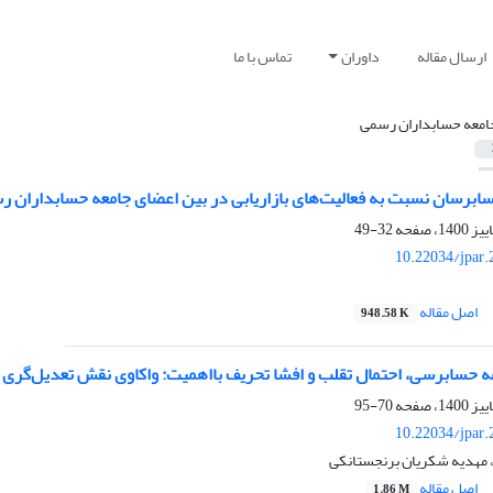
ارسال مقاله
داوران
تماس با ما
امعه حسابداران رسمی
برسان نسبت به فعالیت‌های بازاریابی در بین اعضای جامعه حسابداران ر
32-49
10.22034/jpar
اصل مقاله
948.58 K
ه حسابرسی، احتمال تقلب و افشا تحریف بااهمیت: واکاوی نقش تعدیل‌گر
70-95
10.22034/jpar
، مهدیه شکریان برنجستانکی
اصل مقاله
1.86 M