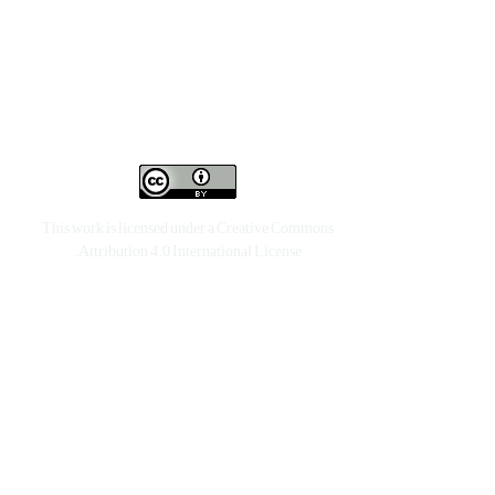
This work is licensed under a
Creative Commons
.
Attribution 4.0 International License