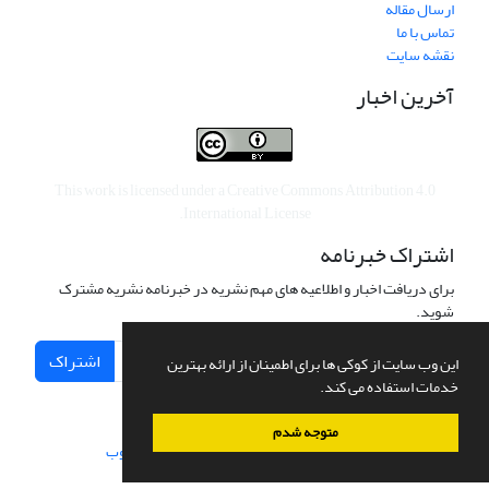
ارسال مقاله
تماس با ما
نقشه سایت
آخرین اخبار
This work is licensed under a
Creative Commons Attribution 4.0
.
International License
اشتراک خبرنامه
برای دریافت اخبار و اطلاعیه های مهم نشریه در خبرنامه نشریه مشترک
شوید.
اشتراک
این وب سایت از کوکی ها برای اطمینان از ارائه بهترین
خدمات استفاده می کند.
متوجه شدم
سامانه مدیریت نشریات علمی.
طراحی و پیاده سازی از
سیناوب