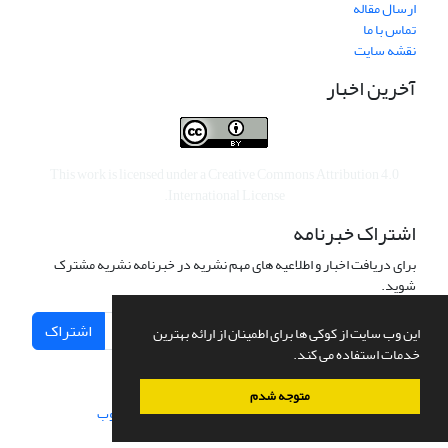
ارسال مقاله
تماس با ما
نقشه سایت
آخرین اخبار
This work is licensed under a
Creative Commons Attribution 4.0
.
International License
اشتراک خبرنامه
برای دریافت اخبار و اطلاعیه های مهم نشریه در خبرنامه نشریه مشترک
شوید.
اشتراک
این وب سایت از کوکی ها برای اطمینان از ارائه بهترین
خدمات استفاده می کند.
متوجه شدم
سامانه مدیریت نشریات علمی.
طراحی و پیاده سازی از
سیناوب