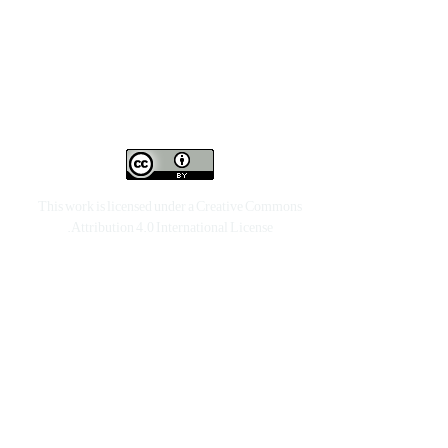
This work is licensed under a
Creative Commons
.
Attribution 4.0 International License