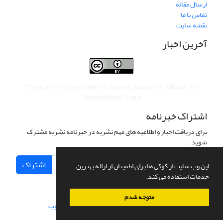
ارسال مقاله
تماس با ما
نقشه سایت
آخرین اخبار
This work is licensed under a
Creative Commons Attribution 4.0
.
International License
اشتراک خبرنامه
برای دریافت اخبار و اطلاعیه های مهم نشریه در خبرنامه نشریه مشترک
شوید.
اشتراک
این وب سایت از کوکی ها برای اطمینان از ارائه بهترین
خدمات استفاده می کند.
متوجه شدم
سامانه مدیریت نشریات علمی.
طراحی و پیاده سازی از
سیناوب