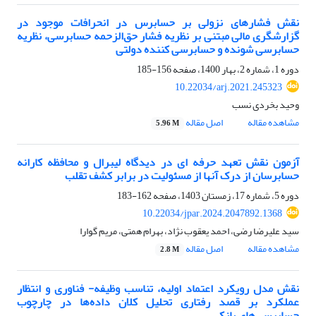
نقش فشارهای نزولی بر حسابرس در انحرافات موجود در
گزارشگری مالی مبتنی بر نظریه فشار حق‌الزحمه حسابرسی، نظریه
حسابرسی شونده و حسابرسی کننده دولتی
دوره 1، شماره 2، بهار 1400، صفحه
156-185
10.22034/arj.2021.245323
وحید بخردی نسب
مشاهده مقاله
اصل مقاله
5.96 M
آزمون نقش تعهد حرفه ای در دیدگاه لیبرال و محافظه کارانه
حسابرسان از درک آنها از مسئولیت در برابر کشف تقلب
دوره 5، شماره 17، زمستان 1403، صفحه
162-183
10.22034/jpar.2024.2047892.1368
سید علیرضا رضی، احمد یعقوب نژاد، بهرام همتی، مریم گوارا
مشاهده مقاله
اصل مقاله
2.8 M
نقش مدل رویکرد اعتماد اولیه، تناسب وظیفه- فناوری و انتظار
عملکرد بر قصد رفتاری تحلیل کلان داده‌ها در چارچوب
حسابرسی‌های بانکی