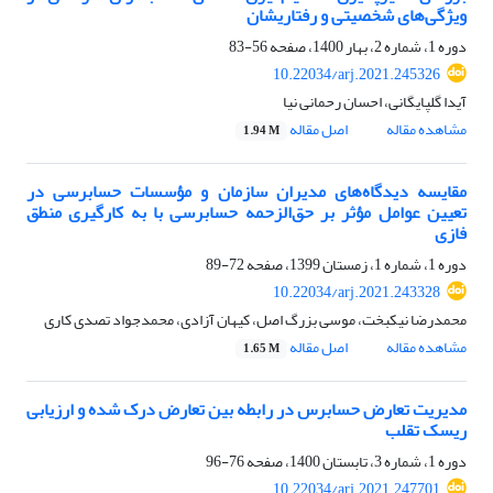
ویژگی‌های شخصیتی و رفتاریشان
دوره 1، شماره 2، بهار 1400، صفحه
56-83
10.22034/arj.2021.245326
آیدا گلپایگانی، احسان رحمانی نیا
مشاهده مقاله
اصل مقاله
1.94 M
مقایسه دیدگاه‌‏های مدیران سازمان و مؤسسات حسابرسی در
تعیین عوامل مؤثر بر حق‌الزحمه حسابرسی با به کارگیری منطق
فازی
دوره 1، شماره 1، زمستان 1399، صفحه
72-89
10.22034/arj.2021.243328
محمدرضا نیکبخت، موسی بزرگ اصل، کیهان آزادی، محمدجواد تصدی کاری
مشاهده مقاله
اصل مقاله
1.65 M
مدیریت تعارض حسابرس در رابطه بین تعارض درک شده و ارزیابی
ریسک تقلب
دوره 1، شماره 3، تابستان 1400، صفحه
76-96
10.22034/arj.2021.247701