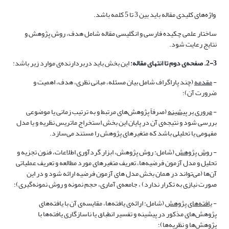
واژه‌های کلیدی مقاله باید بین 3 تا 5 کلمه باشد.
ساختار علمی چکیده فارسی و انگلیسی مقاله شامل هدف، روش پژوهش و
نتایج رعایت شود.
2-3. صفحه‌ی دوم تا انتهای مقاله:
این بخش باید دربردارنده‌ی موارد زیر باشد:
-
مقدمه
(چند پاراگراف شامل بیان مسئله، مبانی نظری، هدف، اهمیت و
ضرورت آن)؛
-
مروری بر پیشینه
(صرفاً پژوهش‌های مرتبط و به ترتیب زمانی یا موضوعی
بررسی شود و نتیجه‌ی آن در پایان این بخش استخراج ماتریس نظریه و یا مدل
مفهومی یا تحلیلی باشد که متغیرهای پژوهش را مستند می‌سازد.
-
روش پژوهش
(شامل: روش پژوهش، ابزار گردآوری اطلاعات، فنون تجزیه و
تحلیل و مدل آزمون فرضیه‌ها، تعریف متغیرهای مورد مطالعه و تعریف عملیاتی
آن‌ها (می‌تواند در همان بخش مدل های آزمون فرضیه ارائه شود و در این
صورت نیازی به تکرار ندارد) ، جامعه‌ی آماری، حجم نمونه و روش نمونه‌گیری)؛
-
یافته‌های پژوهش
(شامل: ارائه‌ی یافته‌ها، مقایسه‌ی آن با یافته‌های
پژوهش‌های مذکور در پیشینه و تفسیر انطباق یا ناسازگاری یافته‌ها با
پژوهش‌ها و نظریه‌ها)؛