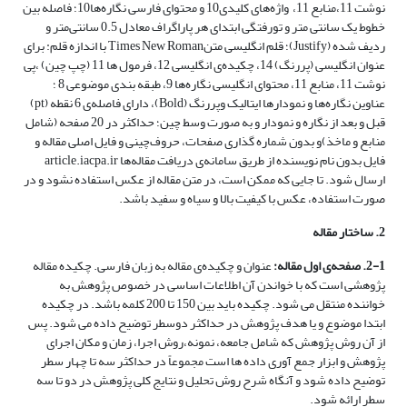
نوشت 11،منابع 11، واژه‌های کلیدی10 و محتوای فارسی نگاره‌ها10؛ فاصله بین
خطوط یک سانتی متر و تورفتگی ابتدای هر پاراگراف معادل 0.5 سانتی‌متر و
ردیف شده (Justify)؛ قلم انگلیسی متنTimes New Roman با اندازه قلم: برای
عنوان انگلیسی (پررنگ) 14، چکیده‌ی انگلیسی 12، فرمول ها 11 (چپ چین) ،پی
نوشت 11، منابع 11، محتوای انگلیسی نگاره‌ها 9، طبقه بندی موضوعی 8 ؛
عناوین نگاره‌ها و نمودارها ایتالیک وپررنگ (Bold)، دارای فاصله‌ی 6 نقطه (pt)
قبل و بعد از نگاره و نمودار و به صورت وسط چین؛ حداکثر در 20 صفحه (شامل
منابع و ماخذ)و بدون شماره گذاری صفحات، حروف‌چینی و فایل اصلی مقاله و
فایل بدون نام نویسنده از طریق سامانه‌‎ی دریافت مقاله‌ها article.iacpa.ir
ارسال شود. تا جایی که ممکن است، در متن مقاله از عکس استفاده نشود و در
صورت استفاده، عکس با کیفیت بالا و سیاه و سفید باشد.
2. ساختار مقاله
2-1. صفحه‌ی اول مقاله:
عنوان و چکیده‌ی مقاله به زبان فارسی. چکیده مقاله
پژوهشی است که با خواندن آن اطلاعات اساسی در خصوص پژوهش به
خواننده منتقل می شود. چکیده باید بین 150 تا 200 کلمه باشد. در چکیده
ابتدا موضوع و یا هدف پژوهش در حداکثر دوسطر توضیح داده می شود. پس
از آن روش پژوهش که شامل جامعه، نمونه،روش اجرا، زمان و مکان اجرای
پژوهش و ابزار جمع آوری داده ها است مجموعاً در حداکثر سه تا چهار سطر
توضیح داده شود و آنگاه شرح روش تحلیل و نتایج کلی پژوهش در دو تا سه
سطر ارائه شود.