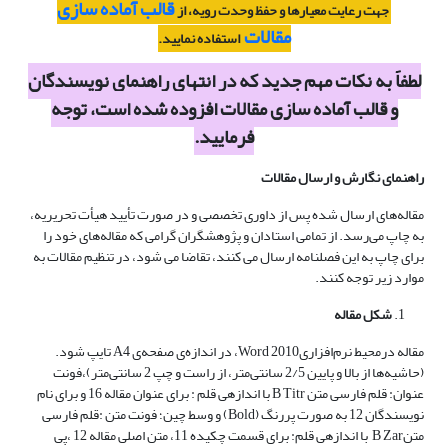
قالب آماده سازی
جهت رعایت معیارها و حفظ وحدت رویه، از
مقالات
استفاده نمایید.
لطفاً به نکات مهم جدید که در انتهای راهنمای نویسندگان
و قالب آماده سازی مقالات افزوده شده است، توجه
فرمایید.
راهنمای
نگارش و ارسال
مقالات
مقاله‌های ارسال شده پس از داوری تخصصی و در صورت تأیید هیأت تحریریه،
به چاپ می‌رسد. از تمامی استادان و پژوهشگران گرامی که مقاله‌های خود را
برای چاپ به این فصلنامه ارسال می کنند، تقاضا می شود، در تنظیم مقالات به
موارد زیر توجه کنند.
شکل مقاله
مقاله درمحیط نرم‌افزاری2010 Word، در اندازه‌ی صفحه‌ی A4 تایپ شود.
(حاشیه‌ها از بالا و پایین 2/5 سانتی‌متر، از راست و چپ 2 سانتی‌متر)،فونت
عنوان: قلم فارسی متن B Titr با اندازه‎ی قلم : برای عنوان مقاله 16 و برای نام
نویسندگان 12 به صورت پررنگ (Bold) و وسط چین؛ فونت متن :قلم فارسی
متنB Zar با اندازه‎ی قلم: برای قسمت چکیده 11، متن اصلی مقاله 12 ،پی