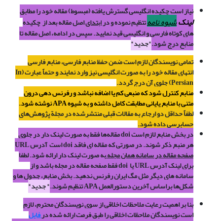
نیاز است چکیده انگلیسی گسترش یافته (مبسوط) مقاله خود را مطابق
لینک
شیوه نامه
تتظیم نموده و در
ابتدای
اصل مقاله بعد از چکیده
های کوتاه فارسی و انگلیسی قید نمایید. سپس در ادامه، اصل مقاله تا
منابع درج شود.
"جدید"
تمامی
نویسندگان لازم است ضمن حفظ منابع فارسی، منابع فارسی
انتهای مقاله خود را به صورت انگلیسی نیز وارد نمایند و حتماً عبارت (In
Persian) جلوی آن درج گردد.
منابع کنترل شود که منبعی کم یا اضافه نباشد و رفرنس دهی درون
متنی با منابع پایانی مطابقت کامل داشته و به شیوه APA نوشته شود.
لطفاً حداقل دو ارجاع به مقالات قبلی منتشرشده در مجلة پژوهش‌های
حسابرسی داده شود.
در بخش منابع لازم است doi مقاله‌ها فقط به صورت لینک دار در جلوی
هر منبع ذکر شوند. در صورتی که مقاله ای فاقد doi است آدرس URL
صفحه مقاله در سامانه ‌همان مجله
به صورت لینک دار ارائه شود. لطفا
برای لینک آدرس URL یا
doi
فقط صفحه مقاله در مجله باشد و از
سامانه های دیگر مثل مگ ایران رفرنس ندهید. بخش منابع، جدول ها و
شکل‌ها براساس آخرین دستورالعمل APA تنظیم شوند.
" جدید"
بنا بر اهمیت رعایت ملاحظات اخلاقی از سوی نویسندگان محترم، لازم
است نویسندگان ملاحظات اخلاقی را طبق فرمت ارائه شده در
فایل