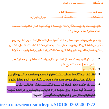
دانشگاه...............، تهران، ایران.
استادیار.........................،واحد/
دانشکده..................،دانشگاه...............، تهران، ایران.
- نام نویسنده یا نویسندگان (نام نویسنده‌ای که عهده‌دار مکاتبات است، با
علامت ستاره مشخص شود)؛
- رتبه‌ی علمی و نام مؤسسه یا دانشگاه یا محل اشتغال(به صورت فارسی و
انگلیسی)، نشانی کامل نویسنده‌ای که عهده‌دار مکاتبات است، شامل: نشانی
پستی، شماره تلفن، نمابر و نشانی پست‌ الکترونیک (برای تمام نویسندگان)؛
در ذکر نام نویسنده‌ها از القاب و عناوین استفاده نشود و فقط رتبه‌ی
علمی و محل خدمت درج شود.
نکات مهم:
لطفاً تیتر جداگانه با عنوان پیشینه قرار ندهید و پیشینه داخلی و خارجی
در بخش مبانی نظری و فرضیه ­ها به صورت یکپارچه ارائه و تحلیل شود.
پیش از چکیده های کوتاه فارسی و انگلیسی، بخش هایلایت(نکات
برجسته) قید شود. برای نمونه درج هایلایت به لینک زیر مراجعه شود. (
هم هایلایت فارسی و هم هایلایت انگلیسی)
"جدید"
irect.com/science/article/pii/S1010603025000772