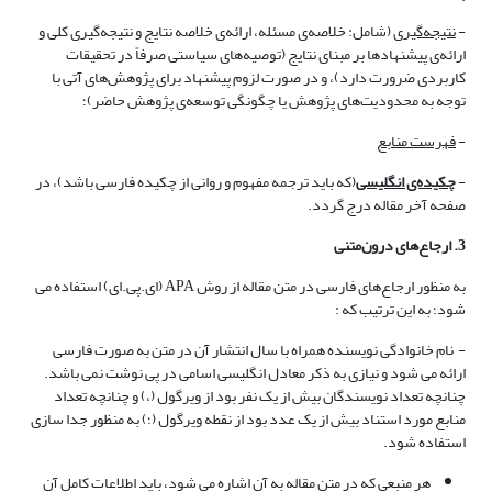
-
نتیجه‌گیری
(شامل: خلاصه‌ی مسئله، ارائه‌ی خلاصه نتایج و نتیجه‌گیری کلی و
ارائه‌ی پیشنهادها بر مبنای نتایج (توصیه‌های سیاستی صرفاً در تحقیقات
کاربردی ضرورت دارد)، و در صورت لزوم پیشنهاد برای پژوهش‌های آتی با
توجه به محدودیت‌های پژوهش یا چگونگی توسعه‌ی پژوهش حاضر)؛
-
فهرست منابع
-
چکیده‌ی انگلیسی
(که باید ترجمه مفهوم و روانی از چکیده فارسی باشد)، در
صفحه آخر مقاله درج گردد.
3. ارجاع‌های درون‌متنی
به منظور ارجاع‌های فارسی در متن مقاله از روش APA (ای.پی.ای) استفاده می
شود؛ به این ترتیب که :
- نام خانوادگی نویسنده همراه با سال انتشار آن در متن به صورت فارسی
ارائه می شود و نیازی به ذکر معادل انگلیسی اسامی در پی نوشت نمی باشد.
چنانچه تعداد نویسندگان بیش از یک نفر بود از ویرگول (،) و چنانچه تعداد
منابع مورد استناد بیش از یک عدد بود از نقطه ویرگول (؛) به منظور جدا سازی
استفاده شود.
هر منبعی که در متن مقاله به آن اشاره می شود، باید اطلاعات کامل آن