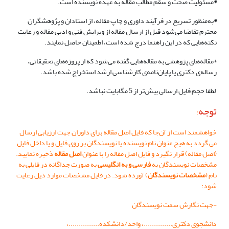
*
مسئولیت صحت و سقم مطالب مقاله به عهده نویسنده است.
*
به‌منظور تسریع در فرآیند داوری و چاپ مقاله، از استادان و پژوهشگران
محترم تقاضا می‌شود قبل از ارسال مقاله از ویرایش فنی و ادبی مقاله و رعایت
نکته‌هایی که در این راهنما درج شده است، اطمینان حاصل نمایند.
*مقاله‌های پژوهشی به مقاله‌هایی گفته می‌شود که از پروژه‌های تحقیقاتی،
رساله‌ی دکتری یا پایان‌نامه‌ی کارشناسی ارشد استخراج شده باشد.
لطفا حجم فایل ارسالی بیش‌تر از 5 مگابایت نباشد.
ت
وجه
:
خواهشمند است از آن‌جا که فایل اصل مقاله برای داوران جهت ارزیابی ارسال
می گردد به هیچ عنوان نام نویسنده یا نویسندگان بر روی فایل و یا داخل فایل
(اصل مقاله) قرار نگیرد و فایل اصل مقاله را با عنوان
اصل مقاله
ذخیره نمایید.
مشخصات نویسندگان به
فارسی و به انگلیسی
به صورت جداگانه در فایلی به
نام (
مشخصات نویسندگان
) آورده شود. در فایل مشخصات موارد ذیل رعایت
شود:
-جهت نگارش سمت نویسندگان
دانشجوی دکتری..............، واحد/دانشکده...............،