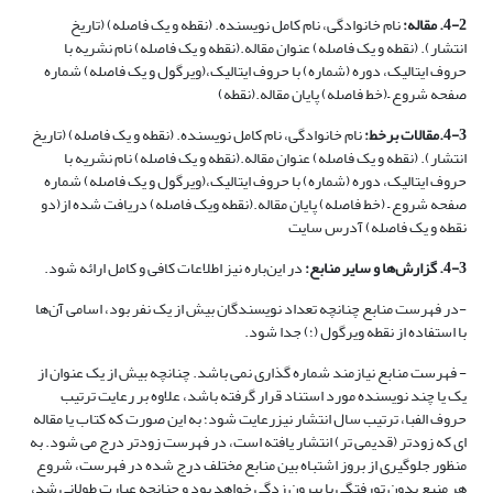
4-2. مقاله:
نام خانوادگی، نام کامل نویسنده. (نقطه و یک فاصله) (تاریخ
انتشار). (نقطه و یک فاصله) عنوان مقاله.(نقطه و یک فاصله) نام نشریه با
حروف ایتالیک، دوره (شماره) با حروف ایتالیک،(ویرگول و یک فاصله) شماره
صفحه شروع –(خط فاصله) پایان مقاله.(نقطه)
4-3.مقالات برخط:
نام خانوادگی، نام کامل نویسنده. (نقطه و یک فاصله) (تاریخ
انتشار). (نقطه و یک فاصله) عنوان مقاله.(نقطه و یک فاصله) نام نشریه با
حروف ایتالیک، دوره (شماره) با حروف ایتالیک،(ویرگول و یک فاصله) شماره
صفحه شروع – (خط فاصله) پایان مقاله.(نقطه ویک فاصله) دریافت شده از(دو
نقطه و یک فاصله) آدرس سایت
4-3. گزارش‌ها و سایر منابع:
در این‌باره نیز اطلاعات کافی و کامل ارائه شود.
-در فهرست منابع چنانچه تعداد نویسندگان بیش از یک نفر بود، اسامی آن‌ها
با استفاده از نقطه ویرگول (؛) جدا شود.
- فهرست منابع نیازمند شماره گذاری نمی باشد. چنانچه بیش از یک عنوان از
یک یا چند نویسنده مورد استناد قرار گرفته باشد، علاوه بر رعایت ترتیب
حروف الفبا، ترتیب سال انتشار نیزرعایت شود؛ به این صورت که کتاب یا مقاله
ای که زودتر (قدیمی تر) انتشار یافته است، در فهرست زودتر درج می شود. به
منظور جلوگیری از بروز اشتباه بین منابع مختلف درج شده در فهرست، شروع
هر منبع بدون تورفتگی یا بیرون زدگی خواهد بود و چنانچه عبارت طولانی شد،