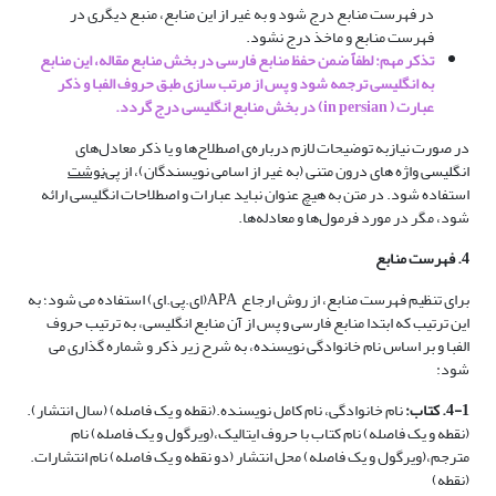
در فهرست منابع درج شود و به غیر از این منابع، منبع دیگری در
فهرست منابع و ماخذ درج نشود.
تذکر مهم: لطفاً ضمن حفظ منابع فارسی در بخش منابع مقاله، این منابع
به انگلیسی ترجمه شود و پس از مرتب سازی طبق حروف الفبا و ذکر
عبارت ( in persian) در بخش منابع انگلیسی درج گردد.
در صورت نیازبه توضیحات لازم درباره‌ی اصطلاح‌ها و یا ذکر معادل‌های
انگلیسی واژه های درون متنی (به غیر از اسامی نویسندگان)، از
پی‌نوشت
استفاده شود. در متن به هیچ عنوان نباید عبارات و اصطلاحات انگلیسی ارائه
شود، مگر در مورد فرمول‌ها و معادله‌ها.
4. فهرست منابع
برای تنظیم فهرست منابع، از روش ارجاع APA(ای.پی.ای) استفاده می شود؛ به
این ترتیب که ابتدا منابع فارسی و پس از آن منابع انگلیسی، به ترتیب حروف
الفبا و بر اساس نام خانوادگی نویسنده، به شرح زیر ذکر و شماره گذاری می
شود:
4-1. کتاب:
نام خانوادگی، نام کامل نویسنده.(نقطه و یک فاصله) (سال انتشار).
(نقطه و یک فاصله) نام کتاب با حروف ایتالیک،(ویرگول و یک فاصله) نام
مترجم،(ویرگول و یک فاصله) محل انتشار (دو نقطه و یک فاصله) نام انتشارات.
(نقطه)