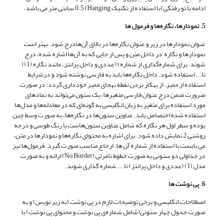
ادامه با تو رفتگی (با استفاده از تکنیک Hanging) 0.5 سانتی متر می باشد.
5. نمودارها، نگاره‌ها و فرمول ها
عنوان نمودارها در زیر و عنوان نگاره‌ها در بالای آن‌هادرج شود. بهتر است
نمودارها و نگاره ‌ در داخل متن و پس از جایی که به آن‌ها اشاره شده، درج
شوند. برای شماره‌گذاری از شماره ١ (عددی و داخل پرانتز، مانند نگاره (1))
تا... استفاده شود. داخل نگاره‌ها باید به فارسی نوشته شود و درشرایط
استفاده از ممیز، از به‎کار بردن نقطه به‎جای ممیز خودداری گردد؛ در صورت
ضرورت ضمن درج عنوان فارسی متغیر‌ها، یک ستون می‌تواند به نمادهای
مورد استفاده برای متغیر به زبان انگلیسی به گونه‌ای که در معادله‌ها و مدل‌ها
استفاده شده اختصاص یابد. عناوین ستون‌ها در نگاره‌ها، به صورت وسط چین
بوده و سطر اول هر نگاره که شامل عناوین ستون‌هاست با رنگ طوسی و درجه
روشنی 2 نمایش داده شود. برای اشاره به محتوای نگاره‌ها و نمودارها در متن،
می بایست با استفاده از شماره آن ها، ارجاع مناسب صورت گیرد. فرمول‌ها نیز
در جداولی دو ستونی به صورت خطوط نامرئی (No Border) ارائه و به صورت
مدل (1) (عددی و داخل پرانتز) تا ... شماره گذاری شوند.
6. پی نوشت ها
اصطلاحات انگلیسی و برخی توضیحات لازم در پی نوشت (نه زیر نویس) و به
صورت جدول چهار ستونی(شامل شماره‌ی پی نوشت و محتوای پی نوشت) با