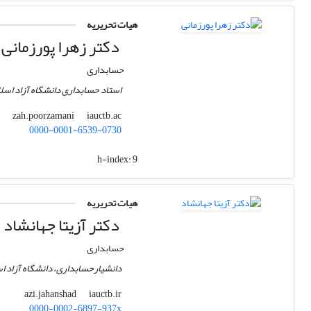
هیات تحریریه
دکتر زهرا پورزمانی
حسابداری
استاد حسابداری دانشگاه آزاد اسلام
iauctb.ac
zah.poorzamani
0000-0001-6539-0730
h-index:
9
هیات تحریریه
دکتر آزیتا جهانشاد
حسابداری
دانشیارحسابداری، دانشگاه آزاد اسل
iauctb.ir
azi.jahanshad
0000-0002-6897-937x