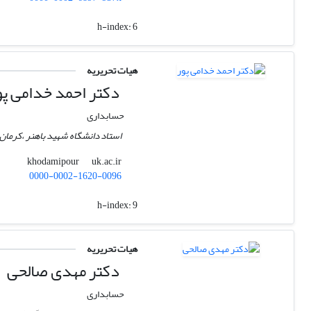
h-index:
6
هیات تحریریه
دکتر احمد خدامی پو
حسابداری
استاد دانشگاه شهید باهنر ،کرمان،
uk.ac.ir
khodamipour
0000-0002-1620-0096
h-index:
9
هیات تحریریه
دکتر مهدی صالحی
حسابداری