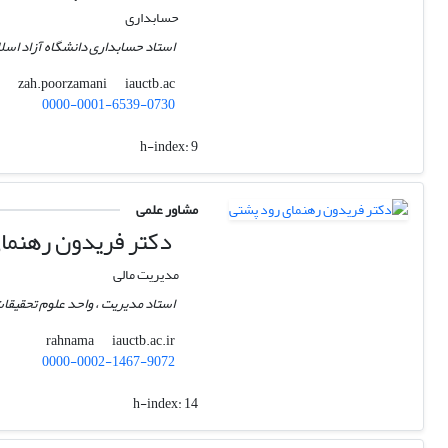
حسابداری
استاد حسابداری دانشگاه آزاد اسلام
iauctb.ac
zah.poorzamani
0000-0001-6539-0730
h-index:
9
مشاور علمی
دکتر فریدون رهنما
مدیریت مالی
استاد مدیریت ، واحد علوم تحقیقات 
iauctb.ac.ir
rahnama
0000-0002-1467-9072
h-index:
14