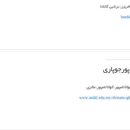
یزر، برنابی، کانادا
beedi
پورجوپاری
ا لامپور، کوالا لامپور، مالزی.
www.unikl.edu.my/dvteam/gho