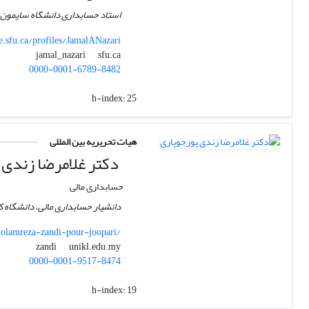
استاد حسابداری دانشگاه سایمون فر
e.sfu.ca/profiles/JamalANazari
sfu.ca
jamal_nazari
0000-0001-6789-8482
h-index:
25
هیات تحریریه بین المللی
دکتر غلامرضا زندی 
حسابداری مالی
دانشیار حسابداری مالی، دانشگاه کوال
lamreza-zandi-pour-joopari/
unikl.edu.my
zandi
0000-0001-9517-8474
h-index:
19