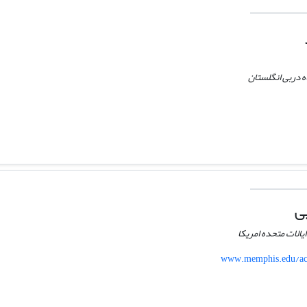
 دربی انگلستان
ی
الات متحده امریکا
www.memphis.edu/acc