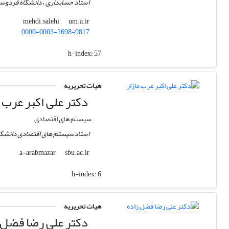
استاد حسابداری ، دانشگاه فردوسی
um.a.ir
mehdi.salehi
0000-0003-2698-9817
h-index:
57
هیات تحریریه
دکتر علی اکبر عرب م
سیستم های اقتصادی
استادسیستم های اقتصادی دانشگاه
sbu.ac.ir
a-arabmazar
h-index:
6
هیات تحریریه
دکتر علی رضا فضل 