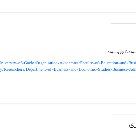
سوئد، گاول، سوئد
iversity-of-Gavle/Organisation/Akademier/Faculty-of-Education-and-Busin
ty/Researchers/Department-of-Business-and-Economic-Studies/Business-Ad
ری