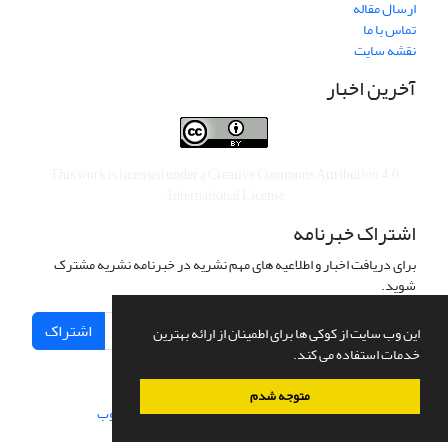
ارسال مقاله
تماس با ما
نقشه سایت
آخرین اخبار
This work is licensed under a
Creative Commons Attribution 4.0
.
International License
اشتراک خبرنامه
برای دریافت اخبار و اطلاعیه های مهم نشریه در خبرنامه نشریه مشترک
شوید.
اشتراک
این وب سایت از کوکی ها برای اطمینان از ارائه بهترین
خدمات استفاده می کند.
متوجه شدم
سامانه مدیریت نشریات علمی.
طراحی و پیاده سازی از
سیناوب