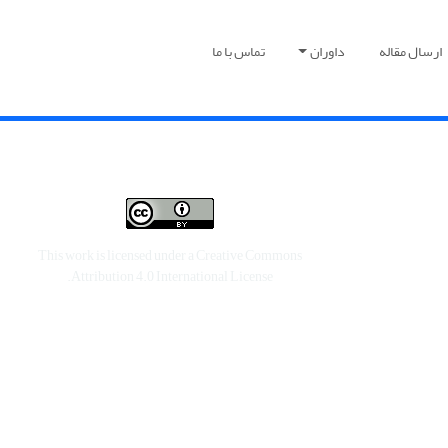
ارسال مقاله
داوران
تماس با ما
This work is licensed under a
Creative Commons
.
Attribution 4.0 International License