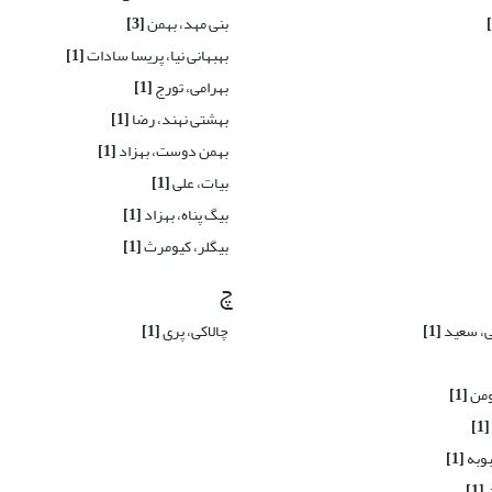
بنی مهد، بهمن
[3]
بهبهانی نیا، پریسا سادات
[1]
بهرامی، تورج
[1]
بهشتی نهند، رضا
[1]
بهمن دوست، بهزاد
[1]
بیات، علی
[1]
بیگ پناه، بهزاد
[1]
بیگلر، کیومرث
[1]
چ
ی، سعید
[1]
چالاکی، پری
[1]
ومن
[1]
[1]
وبه
[1]
ن
[1]