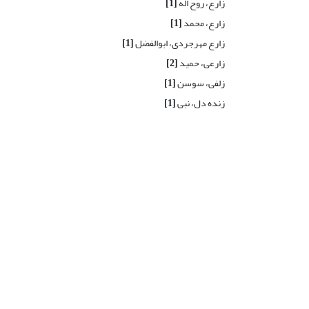
زارع، روح اله
[1]
زارع، محمد
[1]
زارع مهرجردی، ابوالفضل
[1]
زارعی، حمید
[2]
زلفی، سوسن
[1]
زنده دل، نبی
[1]