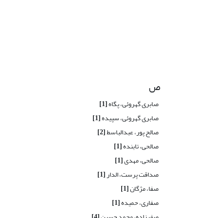
ص
صابری گهروئی، پگاه
[1]
صابری گهروئی، سپیده
[1]
صالح پور، عبدالباسط
[2]
صالحی، تابنده
[1]
صالحی، مهدی
[1]
صداقت پرست، الدار
[1]
صفا، مژگان
[1]
صفاری، حمیده
[1]
صفرزاده، محمد حسین
[4]