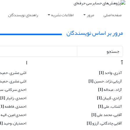
صفحه اصلی
مرور
اطلاعات نشریه
راهنمای نویسندگان
مرور بر اساس نویسندگان
جستجو
آ
ا
آذری، واحد
[1]
اثنی عشری، حمید
آریایی نژاد، حسین
[1]
اثنی عشری، حمید
آزاد، عبداله
[1]
احدی سرکانی، س
آزادی، کیهان
[1]
احمدی، زانیار
[1]
آشتاب، علی
[1]
احمدی، فاطمه
[1]
آقایی، محمد علی
[1]
احمدی امین، الهه
آقایی چادگانی، آرزو
[1]
احمدیان، وحید
[1]