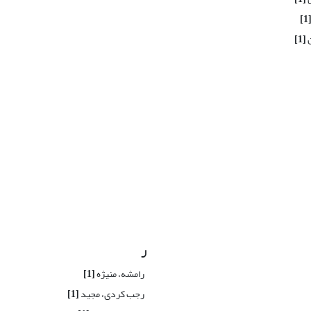
[1
ن
[1]
ر
رامشه، منیژه
[1]
رجب کردی، مجید
[1]