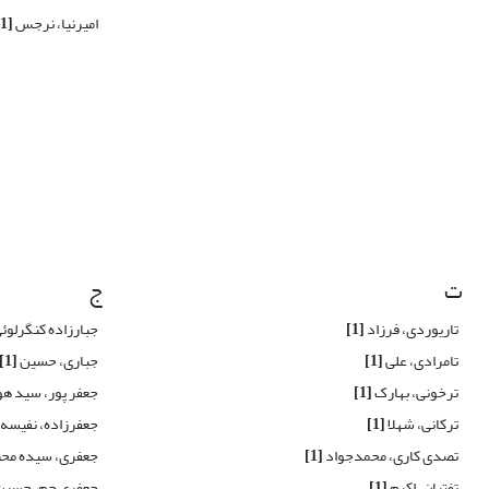
امیرنیا، نرجس
[1]
ت
ج
تاریوردی، فرزاد
[1]
جبارزاده کنگرلوئ
تامرادی، علی
[1]
جباری، حسین
[1]
ترخونی، بهارک
[1]
جعفر پور، سید ه
ترکانی، شهلا
[1]
جعفرزاده، نفیسه
تصدی کاری، محمدجواد
[1]
جعفری، سیده محب
تفتیان، اکرم
[1]
جعفری جم، حسی