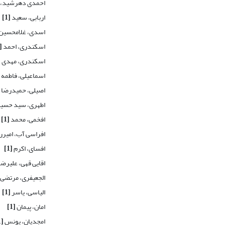
احمدی دهرشید، 
اربابی، سعید
[1]
اسدی، غلامحسین
اسکندری، احمد
[1]
اسکندری، مهدی
]
اسماعیلی، فاطمه
اصیلی، حمیدرضا
اطهری، سید حسی
افخمی، محمد
[1]
افراسی آب، امیر
افسای، اکرم
[1]
اقایی قهی، علیرضا
الجعیفری، مرتضی
الیاسی، یاسر
[1]
امان، پیمان
[1]
امجدیان، یونس
[1]