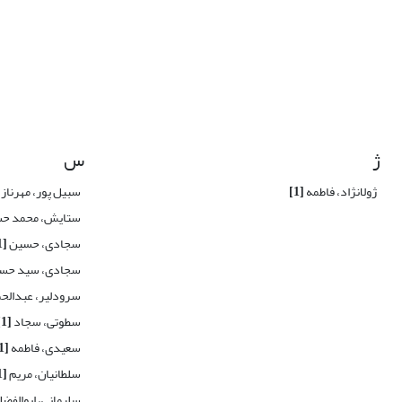
ژ
س
ژولانژاد، فاطمه
[1]
سبیل پور، مهرناز
ستایش، محمد ح
سجادی، حسین
[1]
سجادی، سید حس
سرودلیر، عبدالح
سطوتی، سجاد
[1]
سعیدی، فاطمه
[1]
سلطانیان، مریم
[1]
سلیمانی، ابوالفض