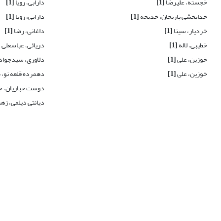
خجسته، علیرضا
[1]
دارابی، رویا
[1]
خدابخشی پاریجان، خدیجه
[1]
دارابی، رویا
[1]
خردیار، سینا
[1]
داغانی، رضا
[1]
خطیبی، لاله
[1]
دریائی، عباسعلی
]
خوزین، علی
[1]
دلاوری، سیدجواد
خوزین، علی
[1]
دهمرده قلعه نو،
دوست جباریان، ج
دیانتی دیلمی، زهر