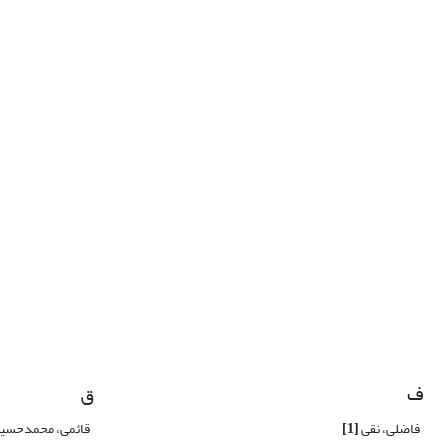
ف
ق
فاضلی، نقی
[1]
قائمی، محمدحسی