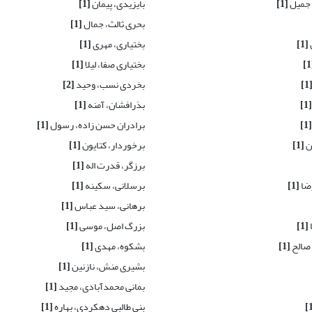
جمیل
[1]
بایزیدی، پیمان
[1]
بحری ثالث، جمال
[1]
[1]
بختیاری، مهری
[1]
بختیاری صفا، لیلا
[1]
[1
بخردی نسب، وحید
[2]
[1]
بذرافشان، آمنه
[1]
[1]
برادران حسن زاده، رسول
[1]
ن
[1]
برخوردار، کتایون
[1]
برزگر، قدرت اله
[1]
رضا
[1]
برسلانی، سکینه
[1]
برهانی، سید عباس
[1]
[1]
بزرگ اصل، موسی
[1]
 صالح
[1]
بشکوه، مهدی
[1]
بشیری منش، نازنین
[1]
بمانی محمدآبادی، مجید
[1]
بنی طالبی دهکردی، بهاره
[1]