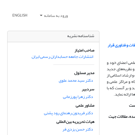
ورود به سامانه
ENGLISH
شناسنامه نشریه
ارت علوم، تحقیقات و فناوری قرار
صاحب امتیاز
انتشارات جامعه حسابداران رسمی ایران
 استفاده از ظرفیت علمی اعضای خود و
و نظریه‌های جدید
مدیر مسئول
و ارشاد اسلامی از
دکتر سید محمد علوی
گاه و مراکز علمی و
 و بر آنست که با
سردبیر
ارائه نماید.
دکتر زهرا پورزمانی
است
مشاور علمی
دکتر فریدون رهنمای رود پشتی
شده، مقالات جهت
هیات تحریریه بین المللی
دکتر حسن یزدی فر