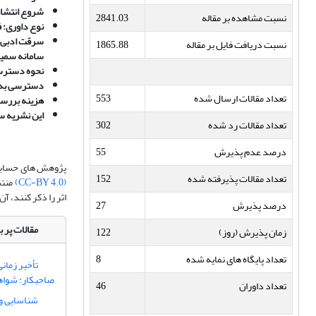
شروع انتشار
نسبت مشاهده بر مقاله
2841.03
نوع داوری: فرا
سرقت ادبی: 
نسبت دریافت فایل بر مقاله
1865.88
سامانه سمیم
نحوه دستر
دسترسی به م
تعداد مقالات ارسال شده
553
هزینه بررسی
این نشریه س
تعداد مقالات رد شده
302
درصد عدم پذیرش
55
پژوهش های حسابر
تعداد مقالات پذیرفته شده
152
(CC-BY 4.0)
منتش
اثر را ذکر کنند، آ
درصد پذیرش
27
مقالات پر ب
زمان پذیرش (روز)
122
تعداد پایگاه های نمایه شده
8
تأخیر زمان
صاحبکار: شواهد
تعداد داوران
46
شناسایی و 