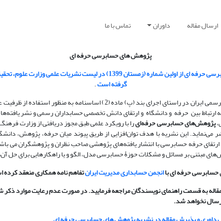
ارسال مقاله
داوران
تماس با ما
پژوهش های حسابرسی حرفه ای
پژوهش های حسابرسی حرفه ای از اولین شماره (زمستان 1399) در لیست نشریات علمی وز
گرفته است
.
جامعه حسابداران رسمی ایران در راستای اجرای بند (پ) ماده (2) اساسنامه به منظور
 ارتباط بین حرفه و دانشگاه و ارتقای دانش تخصصی حسابداران رسمی و نشر یافته‌ها 
،
پژوهش‌های حسابرسی حرفه‌ای
را با رویکرد علمی طبق مجوز دریافتی از وزارت فرهنگ 
ن 1399منتشر می‌نماید. این نشریه با هدف توان‌افزایی از طریق پیوند میان حرفه، پژوهش، دانش
رتقای حرفه حسابرسی با انتشار یافته‌های پژوهشی صاحب ‌نظران و پژوهشگران می باشد
های مبتنی بر مسائل و مشکلات حوزۀ حسابرسی مدل، الگو و یا راهکارهایی برای حل آن‌ها 
حسابرسی حرفه ای با
انجمن حسابداری مدیریت ایران
تفاهم نامه همکاری منعقد کرده 
 مقاله به قسمت راهنمای نویسندگان مراجعه فرمایید. در صورت عدم رعایت موارد ذکر 
 ارسال نخواهد شد
.
ل داوری و پذیرش مقاله در نشریه پژوهش های حسابرسی
حرفه ای