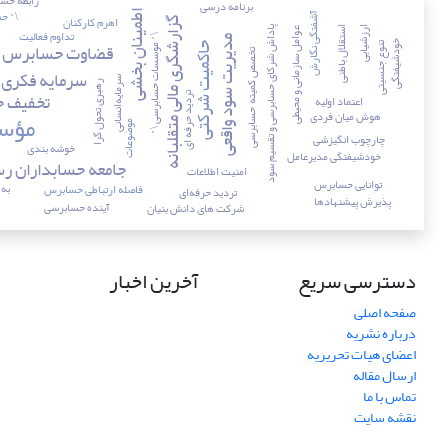
رابطه حس
برنامه درسی
\" ح
اطمینان بخشی
آشفتگی نگارش
اهرم کارکنان
گزارشگری مالی متقلبانه
پاداش شرکای حسابرسی و تقسیم سود
استقلال باطنی
ارزشیابی
تداوم فعالیت
عوامل سازمانی و محیطی
\" موسسات حسابرسی \"
مدیریت سود واقعی
قضاوت حسابرس
خودشیفتگی
تنوع جنسیتی
حاکمیت شرکتی
تخصص کمیته حسابرسی
سرمایه فکری
سرمایه‌انسانی
رهبری تحول گرا
تخفیف ح
تردید حرفه ‏ای
اعتماد اولیه
مؤس
هوش میان فردی
موضوعات
چارچوب‌ انگیزشی
خوشه بندی
خودشیفتگی مدیرعامل
جامعه حسابداران ر
امنیت اطلاعات
توانایی حسابرس
به 
فاصله ارتباطی حسابرس
تردید حرفه‌ای
پذیرش پیشنهادها
آینده حسابرسی
شرکت های دانش بنیان
دسترسی سریع
آخرین اخبار
صفحه اصلی
درباره نشریه
اعضای هیات تحریریه
ارسال مقاله
تماس با ما
نقشه سایت