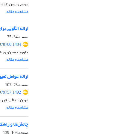
موسی حسن زاده، ع
مشاهده مقاله
ارائه الگویی ب
صفحه
34-75
078700.1484
داوود حسین پور، ا
مشاهده مقاله
ارائه عوامل تع
صفحه
76-107
079757.1492
مهین شقاقی، فرزی
مشاهده مقاله
چالش‌ها و راهکا
صفحه
108-139