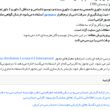
:
زمستان 1399
یند داوری تخصصی به صورت داوری بسته و دوسو ناشناس و حداقل 2 داور و 1 داور تطبیقی
جهت پیشگیری از سرقت ادبی از نرم افزار
سمیم نور
استفاده می‌شود؛ارسال گواهی مشاب
 نور الزامی است.
سی:
رایگان و آزاد به مقالات
قالات این سایت آزاد است
.
 و پذیرش مقاله:
در این نشریه از نویسندگان هزینه ای اخذ نمی‌شود؛
رقت ادبی را بررسی می کند.
سی حرفه ای تحت شرایط و معیارهای مجوز
 Attribution License 4.0 International
ر می شود. این مجوز به کاربرانی که از اثر استفاده می‌کنند اجازه می‌دهد تا درصورتی‌
ن را در هر رسانه موردنظر خود بازنشر یا بازسازی کنند. این مجوز اجازه استفاده تجاری را 
ازدید
ی در ارائه گزارش حسابرسی و نزدیکی فاصله جغرافیایی دفتر مؤسسه حسابرسی به دفت
ی از مزیت اطلاعاتی ناشی از تعامل مشترک و بهبود کارایی حسابرسی
رتبه بندی تکنیک های بازاریابی موسسات حسابرسی در ایران