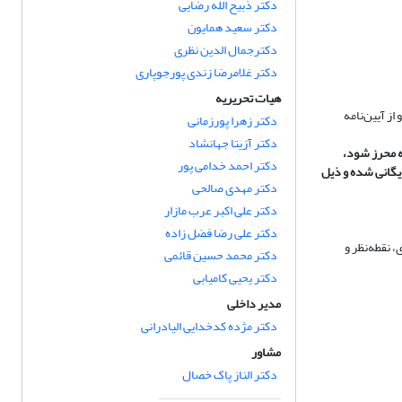
دکتر ذبیح الله رضایی
دکتر سعید همایون
دکترجمال الدین نظری
دکتر غلامرضا زندی پورجوپاری
هیات تحریریه
 از آیین‌نامه
دکتر زهرا پورزمانی
دکتر آزیتا جهانشاد
ه محرز شود،
دکتر احمد خدامی پور
ایگانی شده و ذیل
دکتر مهدی صالحی
دکتر علی اکبر عرب مازار
دکتر علی رضا فضل زاده
 نقطه‌نظر و
دکتر محمد حسین قائمی
دکتر یحیی کامیابی
مدیر داخلی
دکتر مژده کدخدایی الیادرانی
مشاور
دکتر الناز پاک خصال