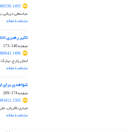
080336.1493
عباسعلی دریائی، ی
مشاهده مقاله
تاثیر رهبری اخل
صفحه
140-173
080642.1496
ایمان زارع، بهارک 
مشاهده مقاله
شواهدی برای ار
صفحه
174-209
083412.1505
مهدی باقریان، علی 
مشاهده مقاله