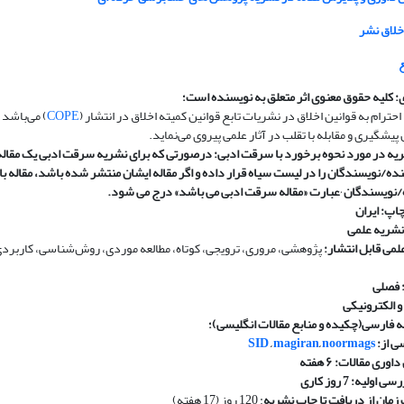
خلاق نشر
 کلیه حقوق معنوی اثر متعلق به نویسنده است؛
 احترام به قوانین اخلاق در نشریات تابع قوانین کمیته اخلاق در انتشار (
COPE
) می‌باشد و
 پیشگیری و مقابله با تقلب در آثار علمی پیروی می‌نماید.
 در مورد نحوه برخورد با سرقت ادبی: درصورتی که برای نشریه سرقت ادبی یک مقال
ه/نویسندگان را در لیست سیاه قرار داده و اگر مقاله ایشان منتشر شده باشد، مقاله ب
ه/نویسندگان
٬
عبارت «مقاله سرقت ادبی می باشد» درج می شود
.
اپ: ایران
نشریه علمی
لمی قابل انتشار:
پژوهشی، مروری، ترویجی، کوتاه، مطالعه موردی، روش‌شناسی، کاربردی،
: فصلی
و الکترونیکی
نه فارسی(چکیده و منابع
مقالات انگلیسی)؛
ی از:
noormags
,
magiran
,
SID
داوری مقالات:
۶
هفته
ولیه: 7 روز کاری
مان از دریافت تا چاپ نشریه
: 120 روز (17 هفته)