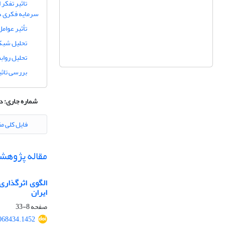
تاثیر تفکر
سرمایه فکری 
تأثیر عوام
تحلیل شبک
تحلیل رواب
بررسی تاث
شماره جاری:
دوره 6، ش
فایل کلی مق
مقاله پژوهش
الگوی اثرگذار
ایران
صفحه
8-33
068434.1452