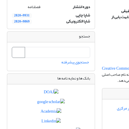
دوره انتشار
فصلنامه
شاپا چاپی
2820-9931
هت یابی از
شاپا الکترونیکی
2820-9869
جستجو
جستجوی پیشرفته
Creative Commons
که نام صاحب اصلی
بانک ها و نمایه نامه ها
می‌دهد.
ر مرکزی