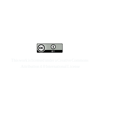
This work is licensed under a
Creative Commons
.
Attribution 4.0 International License