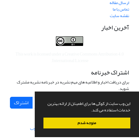
ارسال مقاله
تماس با ما
نقشه سایت
آخرین اخبار
This work is licensed under a
Creative Commons Attribution 4.0
.
International License
اشتراک خبرنامه
برای دریافت اخبار و اطلاعیه های مهم نشریه در خبرنامه نشریه مشترک
شوید.
اشتراک
این وب سایت از کوکی ها برای اطمینان از ارائه بهترین
خدمات استفاده می کند.
متوجه شدم
سامانه مدیریت نشریات علمی.
طراحی و پیاده سازی از
سیناوب