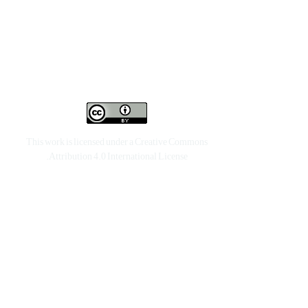
This work is licensed under a
Creative Commons
.
Attribution 4.0 International License