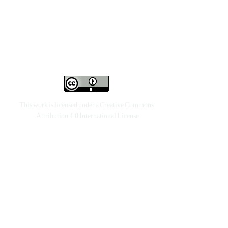
This work is licensed under a
Creative Commons
.
Attribution 4.0 International License