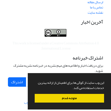
ارسال مقاله
تماس با ما
نقشه سایت
آخرین اخبار
This work is licensed under a
Creative Commons Attribution 4.0
.
International License
اشتراک خبرنامه
برای دریافت اخبار و اطلاعیه های مهم نشریه در خبرنامه نشریه مشترک
شوید.
اشتراک
این وب سایت از کوکی ها برای اطمینان از ارائه بهترین
خدمات استفاده می کند.
متوجه شدم
سامانه مدیریت نشریات علمی.
طراحی و پیاده سازی از
سیناوب