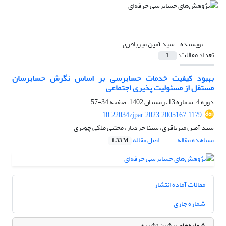
نویسنده =
سید آمین میرباقری
تعداد مقالات:
1
بهبود کیفیت خدمات حسابرسی بر اساس نگرش حسابرسان
مستقل از مسئولیت پذیری اجتماعی
دوره 4، شماره 13، زمستان 1402، صفحه
34-57
10.22034/jpar.2023.2005167.1179
سید آمین میرباقری، سینا خردیار، مجتبی ملکی چوبری
مشاهده مقاله
اصل مقاله
1.33 M
مقالات آماده انتشار
شماره جاری
شماره‌های پیشین نشریه