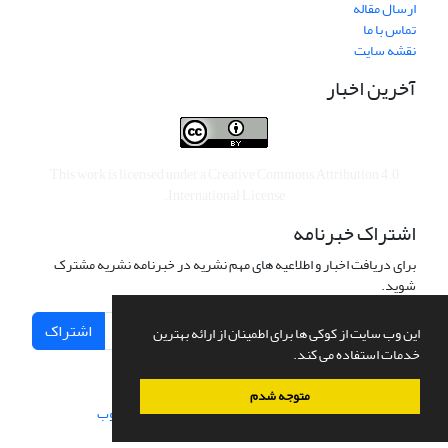
ارسال مقاله
تماس با ما
نقشه سایت
آخرین اخبار
This work is licensed under a
Creative Commons Attribution 4.0
.
International License
اشتراک خبرنامه
برای دریافت اخبار و اطلاعیه های مهم نشریه در خبرنامه نشریه مشترک
شوید.
اشتراک
این وب سایت از کوکی ها برای اطمینان از ارائه بهترین
خدمات استفاده می کند.
متوجه شدم
سامانه مدیریت نشریات علمی.
طراحی و پیاده سازی از
سیناوب